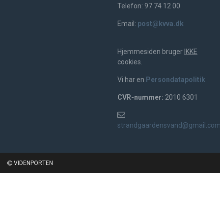
Telefon: 97 74 12 00
Email:
post@kvva.dk
Hjemmesiden bruger
IKKE
cookies.
Vi har en
Persondatapolitik
CVR-nummer:
2010 6301
strandgaardensvand@gmail.co
VIDENPORTEN