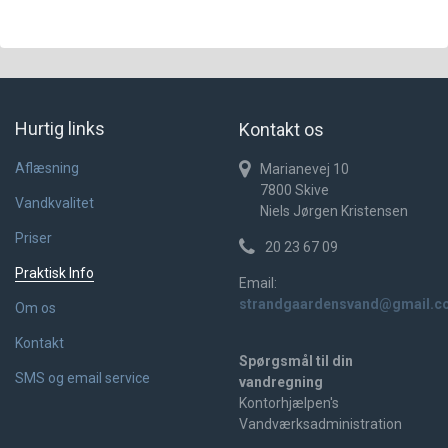
Hurtig links
Kontakt os
Aflæsning
Marianevej 10
7800
Skive
Vandkvalitet
Niels Jørgen Kristensen
Priser
20 23 67 09
Praktisk Info
Email:
strandgaardensvand@gmail.c
Om os
Kontakt
Spørgsmål til din
SMS og email service
vandregning
Kontorhjælpen's
Vandværksadministration