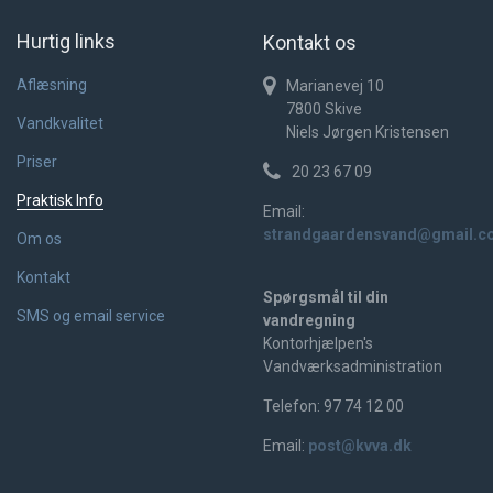
Hurtig links
Kontakt os
Aflæsning
Marianevej 10
7800
Skive
Vandkvalitet
Niels Jørgen Kristensen
Priser
20 23 67 09
Praktisk Info
Email:
strandgaardensvand@gmail.c
Om os
Kontakt
Spørgsmål til din
SMS og email service
vandregning
Kontorhjælpen's
Vandværksadministration
Telefon: 97 74 12 00
Email:
post@kvva.dk