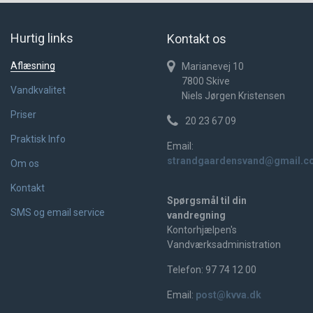
Hurtig links
Kontakt os
Aflæsning
Marianevej 10
7800
Skive
Vandkvalitet
Niels Jørgen Kristensen
Priser
20 23 67 09
Praktisk Info
Email:
strandgaardensvand@gmail.c
Om os
Kontakt
Spørgsmål til din
SMS og email service
vandregning
Kontorhjælpen's
Vandværksadministration
Telefon: 97 74 12 00
Email:
post@kvva.dk