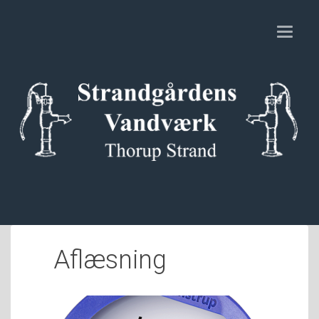
Toggl
naviga
Aflæsning